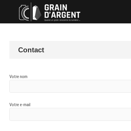
Skip
Grain d'ar
QUAND UN GRAIN RENCON
to
content
Contact
Votre nom
Votre e-mail