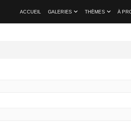
gent
TRE LA LUMIÈRE …
ACCUEIL
GALERIES
THÈMES
À PR