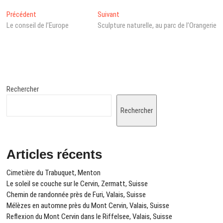
Navigation
Post
Next
Précédent
Suivant
précédent
post:
Le conseil de l’Europe
Sculpture naturelle, au parc de l’Orangerie
de
:
l’article
Rechercher
Rechercher
Articles récents
Cimetière du Trabuquet, Menton
Le soleil se couche sur le Cervin, Zermatt, Suisse
Chemin de randonnée près de Furi, Valais, Suisse
Mélèzes en automne près du Mont Cervin, Valais, Suisse
Reflexion du Mont Cervin dans le Riffelsee, Valais, Suisse