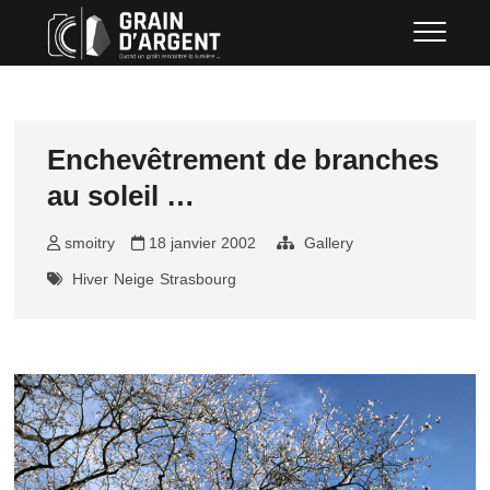
Skip
Grain d'argent
QUAND UN GRAIN RENCONTRE LA
to
LUMIÈRE …
content
Enchevêtrement de branches
au soleil …
smoitry
18 janvier 2002
Gallery
Hiver
Neige
Strasbourg