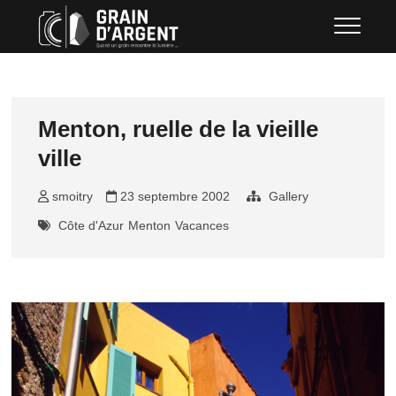
Skip
Grain d'argent
QUAND UN GRAIN RENCONTRE LA
to
LUMIÈRE …
content
Menton, ruelle de la vieille
ville
smoitry
23 septembre 2002
Gallery
Côte d'Azur
Menton
Vacances