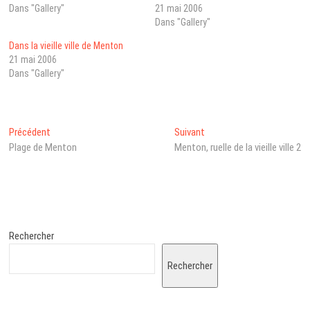
Dans "Gallery"
21 mai 2006
Dans "Gallery"
Dans la vieille ville de Menton
21 mai 2006
Dans "Gallery"
Navigation
Post
Next
Précédent
Suivant
précédent
post:
Plage de Menton
Menton, ruelle de la vieille ville 2
de
:
l’article
Rechercher
Rechercher