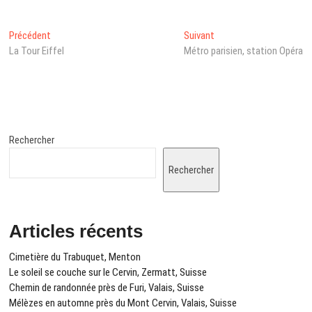
Navigation
Post
Next
Précédent
Suivant
précédent
post:
La Tour Eiffel
Métro parisien, station Opéra
de
:
l’article
Rechercher
Rechercher
Articles récents
Cimetière du Trabuquet, Menton
Le soleil se couche sur le Cervin, Zermatt, Suisse
Chemin de randonnée près de Furi, Valais, Suisse
Mélèzes en automne près du Mont Cervin, Valais, Suisse