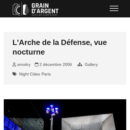
Skip
Grain d'argent
QUAND UN GRAIN RENCONTRE LA
to
LUMIÈRE …
content
L’Arche de la Défense, vue
nocturne
smoitry
2 décembre 2006
Gallery
Night Cities
Paris