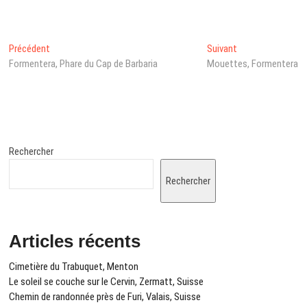
Navigation
Post
Next
Précédent
Suivant
précédent
post:
Formentera, Phare du Cap de Barbaria
Mouettes, Formentera
de
:
l’article
Rechercher
Rechercher
Articles récents
Cimetière du Trabuquet, Menton
Le soleil se couche sur le Cervin, Zermatt, Suisse
Chemin de randonnée près de Furi, Valais, Suisse