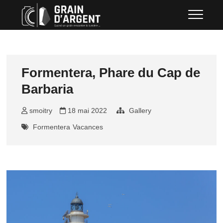
Skip
Grain d'argent
QUAND UN GRAIN RENCONTRE LA
to
LUMIÈRE …
content
Formentera, Phare du Cap de
Barbaria
smoitry
18 mai 2022
Gallery
Formentera
Vacances