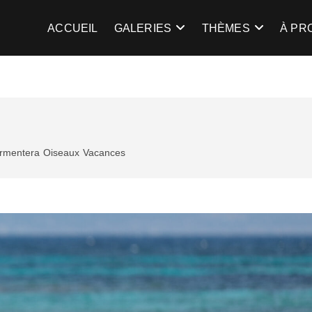
gent
TRE LA LUMIÈRE …
ACCUEIL
GALERIES
THÈMES
À PR
rmentera
Oiseaux
Vacances