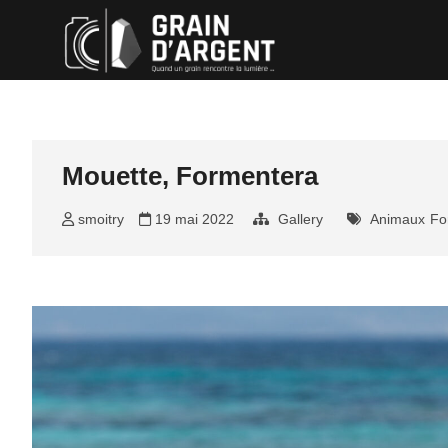
Skip
Grain d'ar
QUAND UN GRAIN RENCON
to
content
Mouette, Formentera
smoitry
19 mai 2022
Gallery
Animaux
Fo