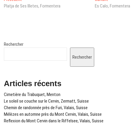
Navigation
précédent
post:
Platja de Ses Illetes, Formentera
Es Calo, Formentera
de
:
l’article
Rechercher
Rechercher
Articles récents
Cimetière du Trabuquet, Menton
Le soleil se couche sur le Cervin, Zermatt, Suisse
Chemin de randonnée près de Furi, Valais, Suisse
Mélèzes en automne près du Mont Cervin, Valais, Suisse
Reflexion du Mont Cervin dans le Riffelsee, Valais, Suisse