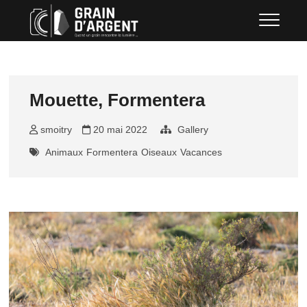
Skip
Grain d'argent
QUAND UN GRAIN RENCONTRE LA
to
LUMIÈRE …
content
Mouette, Formentera
smoitry
20 mai 2022
Gallery
Animaux
Formentera
Oiseaux
Vacances