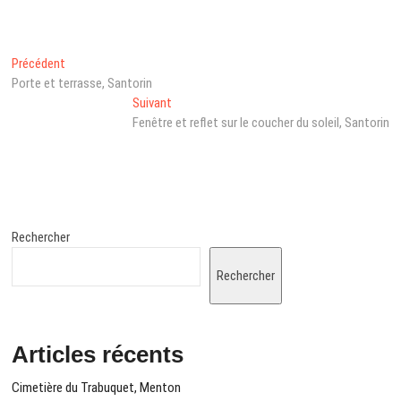
Navigation
Post
Précédent
précédent
Porte et terrasse, Santorin
de
:
Next
Suivant
l’article
post:
Fenêtre et reflet sur le coucher du soleil, Santorin
Rechercher
Rechercher
Articles récents
Cimetière du Trabuquet, Menton