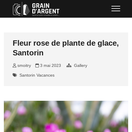
Skip
Grain d'argent
QUAND UN GRAIN RENCONTRE LA
to
LUMIÈRE …
content
Fleur rose de plante de glace,
Santorin
smoitry
3 mai 2023
Gallery
Santorin
Vacances