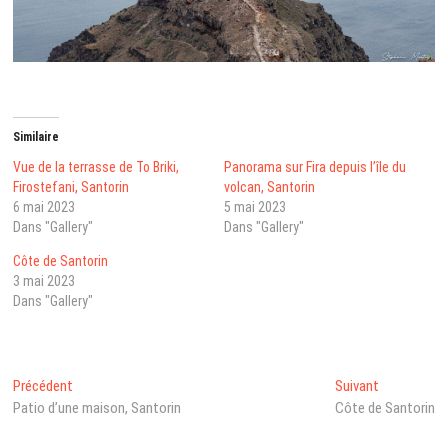
Similaire
Vue de la terrasse de To Briki,
Panorama sur Fira depuis l’île du
Firostefani, Santorin
volcan, Santorin
6 mai 2023
5 mai 2023
Dans "Gallery"
Dans "Gallery"
Côte de Santorin
3 mai 2023
Dans "Gallery"
Navigation
Post
Next
Précédent
Suivant
précédent
post:
Patio d’une maison, Santorin
Côte de Santorin
de
: