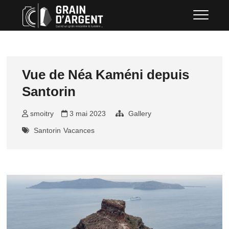
Skip
Grain d'argent
QUAND UN GRAIN RENCONTRE LA
to
LUMIÈRE …
content
Vue de Néa Kaméni depuis
Santorin
smoitry
3 mai 2023
Gallery
Santorin
Vacances