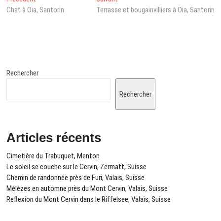
Navigation
précédent
post:
Chat à Oia, Santorin
Terrasse et bougainvilliers à Oia, Santorin
de
:
l’article
Rechercher
Rechercher
Articles récents
Cimetière du Trabuquet, Menton
Le soleil se couche sur le Cervin, Zermatt, Suisse
Chemin de randonnée près de Furi, Valais, Suisse
Mélèzes en automne près du Mont Cervin, Valais, Suisse
Reflexion du Mont Cervin dans le Riffelsee, Valais, Suisse