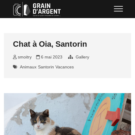
Skip
Grain d'argent
QUAND UN GRAIN RENCONTRE LA
to
LUMIÈRE …
content
Chat à Oia, Santorin
smoitry
6 mai 2023
Gallery
Animaux
Santorin
Vacances