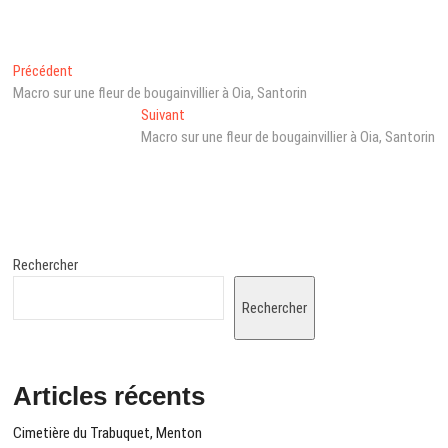
Navigation
Post
Précédent
précédent
Macro sur une fleur de bougainvillier à Oia, Santorin
de
:
Next
Suivant
l’article
post:
Macro sur une fleur de bougainvillier à Oia, Santorin
Rechercher
Rechercher
Articles récents
Cimetière du Trabuquet, Menton