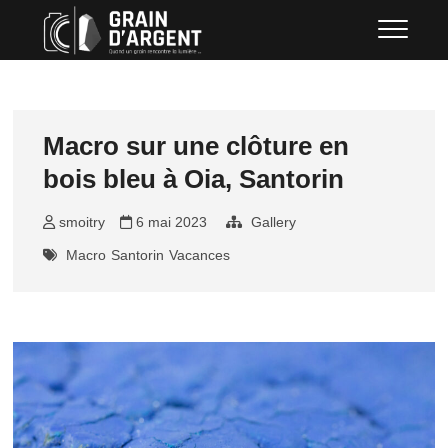
Skip
Grain d'argent
QUAND UN GRAIN RENCONTRE LA
to
LUMIÈRE …
content
Macro sur une clôture en
bois bleu à Oia, Santorin
smoitry
6 mai 2023
Gallery
Macro
Santorin
Vacances