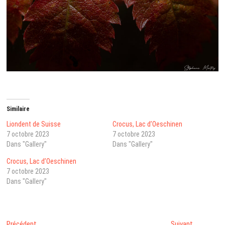
Similaire
Liondent de Suisse
Crocus, Lac d’Oeschinen
7 octobre 2023
7 octobre 2023
Dans "Gallery"
Dans "Gallery"
Crocus, Lac d’Oeschinen
7 octobre 2023
Dans "Gallery"
Post
Next
Précédent
Suivant