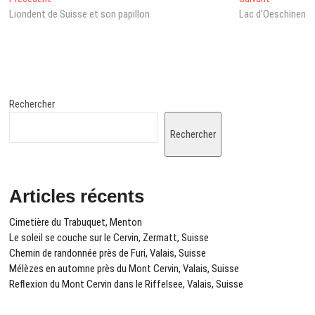
Navigation
précédent
post:
Liondent de Suisse et son papillon
Lac d’Oeschinen
de
:
l’article
Rechercher
Rechercher
Articles récents
Cimetière du Trabuquet, Menton
Le soleil se couche sur le Cervin, Zermatt, Suisse
Chemin de randonnée près de Furi, Valais, Suisse
Mélèzes en automne près du Mont Cervin, Valais, Suisse
Reflexion du Mont Cervin dans le Riffelsee, Valais, Suisse