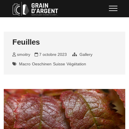
Skip
Grain d'argent
QUAND UN GRAIN RENCONTRE LA
to
LUMIÈRE …
content
Feuilles
smoitry
7 octobre 2023
Gallery
Macro
Oeschinen
Suisse
Végétation