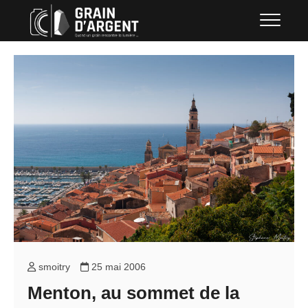
Skip
Grain d'argent
QUAND UN GRAIN RENCONTRE LA
to
LUMIÈRE …
content
smoitry
25 mai 2006
Menton, au sommet de la