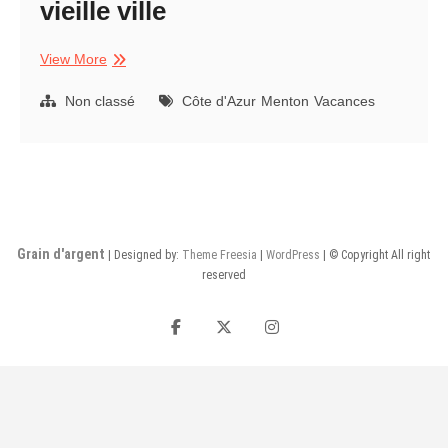
vieille ville
Menton,
View More
au
sommet
Non classé
Côte d'Azur
Menton
Vacances
de
la
vieille
ville
Grain d'argent
| Designed by:
Theme Freesia
|
WordPress
| © Copyright All right
reserved
facebook
twitter
instagram