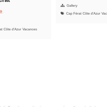
parasol,
Cap
Gallery
Férat
ue
Cap Férat
Côte d'Azur
Vac
epuis
romenade
at
Côte d'Azur
Vacances
u
ap,
ap
érat