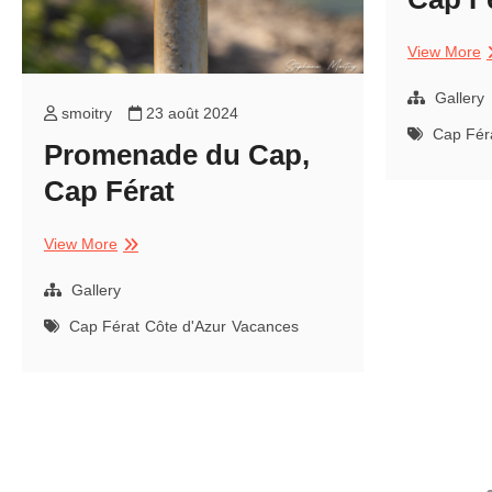
V
View More
d
la
Gallery
smoitry
23 août 2024
p
Cap Fér
d
Promenade du Cap,
C
Cap Férat
C
F
Promenade
View More
du
Cap,
Gallery
Cap
Cap Férat
Côte d'Azur
Vacances
Férat