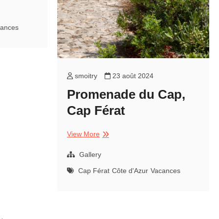
ances
smoitry
23 août 2024
Promenade du Cap,
Cap Férat
Promenade
View More
du
Cap,
Gallery
Cap
Cap Férat
Côte d'Azur
Vacances
Férat