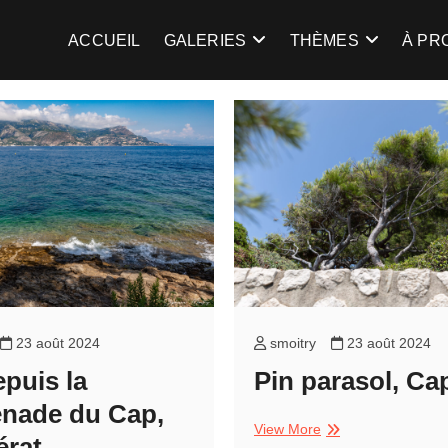
gent
TRE LA LUMIÈRE …
ACCUEIL
GALERIES
THÈMES
À PR
23 août 2024
smoitry
23 août 2024
puis la
Pin parasol, Ca
nade du Cap,
Pin
View More
érat