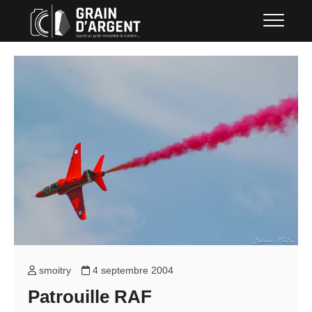
Skip
Grain d'argent
QUAND UN GRAIN RENCONTRE LA
to
LUMIÈRE …
content
smoitry
4 septembre 2004
Patrouille RAF