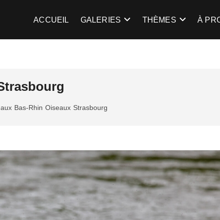
gent
TRE LA LUMIÈRE …
ACCUEIL
GALERIES
THÈMES
À PR
 Strasbourg
maux
Bas-Rhin
Oiseaux
Strasbourg