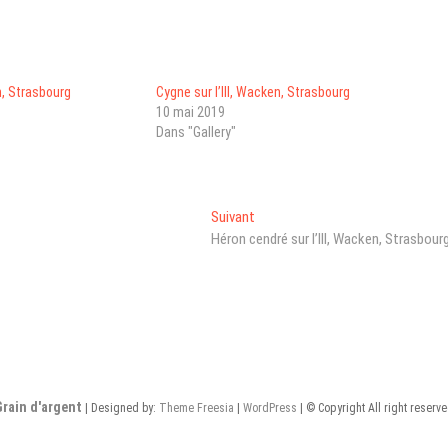
n, Strasbourg
Cygne sur l’Ill, Wacken, Strasbourg
10 mai 2019
Dans "Gallery"
Next
Suivant
post:
Héron cendré sur l’Ill, Wacken, Strasbour
Grain d'argent
| Designed by:
Theme Freesia
|
WordPress
| © Copyright All right reserv