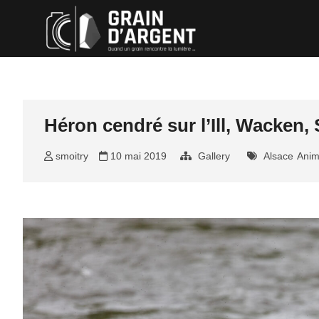
Skip
Grain d'ar
QUAND UN GRAIN RENCON
to
content
Héron cendré sur l’Ill, Wacken,
smoitry
10 mai 2019
Gallery
Alsace
Ani