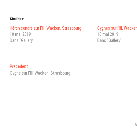
Similaire
Héron cendré sur l’Ill, Wacken, Strasbourg
Cygnes sur l’Ill, Wacke
10 mai 2019
10 mai 2019
Dans "Gallery"
Dans "Gallery"
Navigation
Post
Précédent
précédent
Cygne sur l’Ill, Wacken, Strasbourg
de
:
l’article