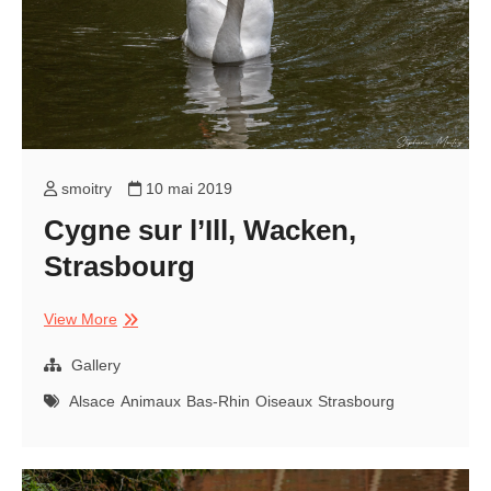
smoitry
10 mai 2019
Cygne sur l’Ill, Wacken,
Strasbourg
Cygne
View More
sur
l’Ill,
Gallery
Wacken,
Alsace
Animaux
Bas-Rhin
Oiseaux
Strasbourg
Strasbourg