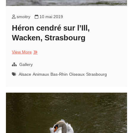
smoitry
10 mai 2019
Héron cendré sur l’Ill,
Wacken, Strasbourg
Héron
View More
cendré
sur
Gallery
l’Ill,
Alsace
Animaux
Bas-Rhin
Oiseaux
Strasbourg
Wacken,
Strasbourg