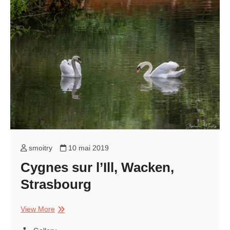
smoitry
10 mai 2019
Cygnes sur l’Ill, Wacken,
Strasbourg
Cygnes
View More
sur
l’Ill,