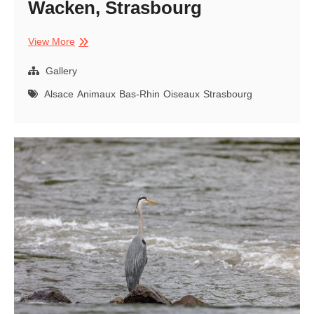
Wacken, Strasbourg
Héron
View More
cendré
sur
Gallery
l’Ill,
Alsace
Animaux
Bas-Rhin
Oiseaux
Strasbourg
Wacken,
Strasbourg